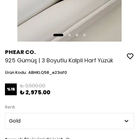
PHEAR CO.
925 Gümüş | 3 Boyutlu Kalpli Harf Yüzük
Ürün Kodu
:
ABHKLQ58_e23af0
₺ 3,500.00
%
15
₺ 2,975.00
Renk