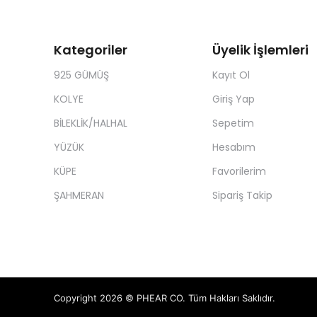
Kategoriler
Üyelik İşlemleri
925 GÜMÜŞ
Kayıt Ol
KOLYE
Giriş Yap
BİLEKLİK/HALHAL
Sepetim
YÜZÜK
Hesabım
KÜPE
Favorilerim
ŞAHMERAN
Sipariş Takip
Copyright 2026 © PHEAR CO. Tüm Hakları Saklıdır.