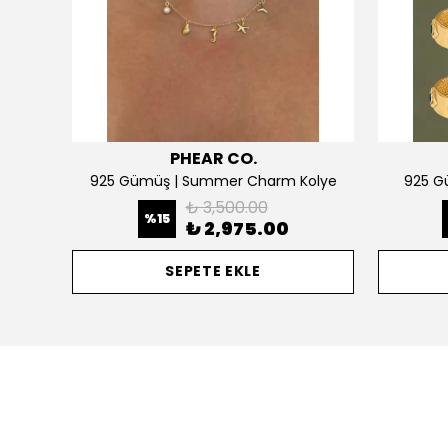
PHEAR CO.
925 Gümüş | Kişiselleştirilebilir 2 Kalpli Köprücük Kolye
925 Gümüş | Summer Charm Kolye
925 Gü
₺ 3,500.00
%
15
₺ 2,975.00
SEPETE EKLE