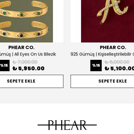
PHEAR CO.
PHEAR CO.
müş | All Eyes On Us Bilezik
₺ 7,000.00
₺ 6,000.00
%
15
%
15
₺ 5,950.00
₺ 5,100.0
SEPETE EKLE
SEPETE EKLE