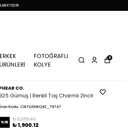
İLMEKTEDİR.
ERKEK
FOTOĞRAFLI
0
ÜRÜNLERİ
KOLYE
PHEAR CO.
925 Gümüş | Renkli Taş Charmlı Zincir
Ürün Kodu
:
CN7QSHKQ9Z_79747
₺ 2,235.43
%
15
₺ 1,900.12