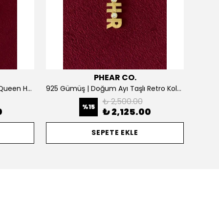
PHEAR CO.
925 Gümüş | Kişiselleştirilebilir Queen Harf Kolye
925 Gümüş | Doğum Ayı Taşlı Retro Kolye
₺ 2,500.00
%
15
0
₺ 2,125.00
SEPETE EKLE