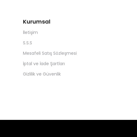
Kurumsal
İletişim
S.S.S
Mesafeli Satış Sözleşmesi
İptal ve İade Şartları
Gizlilik ve Güvenlik