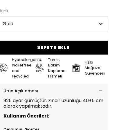
Renk
SEPETE EKLE
Hypoallergenic,
Tamir,
Fiziki
nickel free
Bakım,
Mağaza
and
Kaplama
Güvencesi
recycled
Hizmeti
Ürün Açıklaması
925 ayar gümüştür. Zincir uzunluğu 40+5 cm
olarak yapılmaktadır.
Kullanım Önerileri:
Devamını Göster