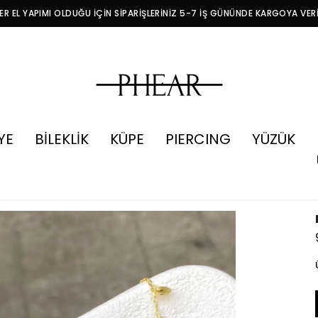
R EL YAPIMI OLDUĞU İÇİN SİPARİŞLERİNİZ 5-7 İŞ GÜNÜNDE KARGOYA VER
YE
BİLEKLİK
KÜPE
PIERCING
YÜZÜK